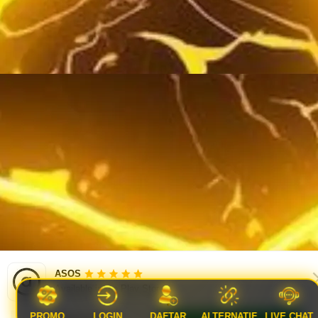
ASOS
Available in the Play Store
BANTUAN & FAQ KAKEK77
PROMO
LOGIN
DAFTAR
ALTERNATIF
LIVE CHAT