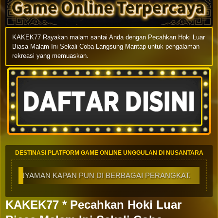
KAKEK77 Rayakan malam santai Anda dengan Pecahkan Hoki Luar
Biasa Malam Ini Sekali Coba Langsung Mantap untuk pengalaman
rekreasi yang memuaskan.
DESTINASI PLATFORM GAME ONLINE UNGGULAN DI NUSANTARA
N DI BERBAGAI PERANGKAT.
KAKEK77 HADIR MEMBAW
KAKEK77 * Pecahkan Hoki Luar