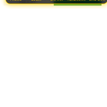
VIEW IN APP
GET APP
Mengapa malam hari sering menjadi waktu
favorit untuk rekreasi digital?
Malam hari merupakan waktu luang di mana
Bagaimana cara menjaga kualitas tidur
sebagian besar orang telah menyelesaikan tugas
meski menikmati hiburan malam?
harian sehingga bisa menikmati hiburan dengan
Batasi durasi bermain di malam hari dan pastikan
lebih tenang.
Mengapa Pecahkan Hoki Luar Biasa Malam
Anda berhenti sebelum larut malam agar waktu
Ini Sekali Coba Langsung Mantap sangat
populer?
istirahat tubuh tetap tercukupi dengan baik.
Pecahkan Hoki Luar Biasa Malam Ini Sekali Coba
Apakah pencahayaan layar memengaruhi
Langsung Mantap populer karena menyuguhkan
kenyamanan mata saat malam hari?
suasana santai malam hari yang sangat pas dan
Ya, sangat disarankan untuk mengatur tingkat
menghibur.
Bagaimana tips mengakhiri hari dengan
kecerahan layar perangkat Anda agar tidak