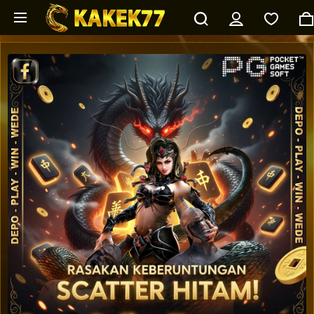
Skip to main content