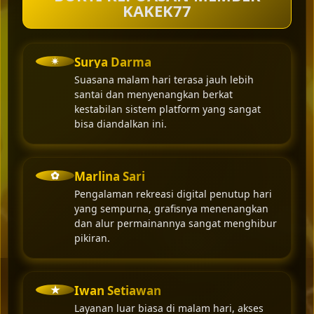
KAKEK77
✴︎
Surya Darma
Suasana malam hari terasa jauh lebih
santai dan menyenangkan berkat
kestabilan sistem platform yang sangat
bisa diandalkan ini.
✿
Marlina Sari
Pengalaman rekreasi digital penutup hari
yang sempurna, grafisnya menenangkan
dan alur permainannya sangat menghibur
pikiran.
★
Iwan Setiawan
Layanan luar biasa di malam hari, akses