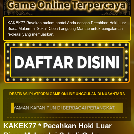
KAKEK77 Rayakan malam santai Anda dengan Pecahkan Hoki Luar
Biasa Malam Ini Sekali Coba Langsung Mantap untuk pengalaman
rekreasi yang memuaskan.
DESTINASI PLATFORM GAME ONLINE UNGGULAN DI NUSANTARA
 DI BERBAGAI PERANGKAT.
KAKEK77 HADIR MEMBAWA
KAKEK77 * Pecahkan Hoki Luar