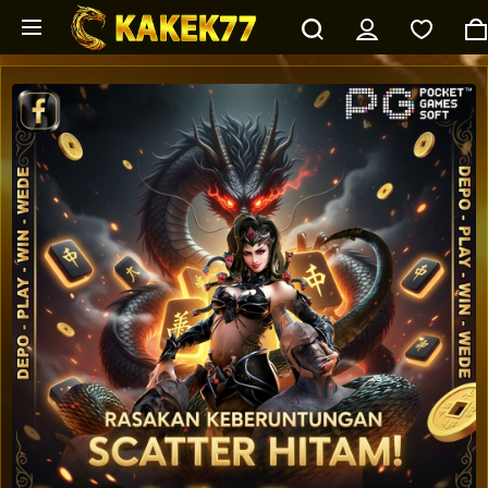
Skip to main content