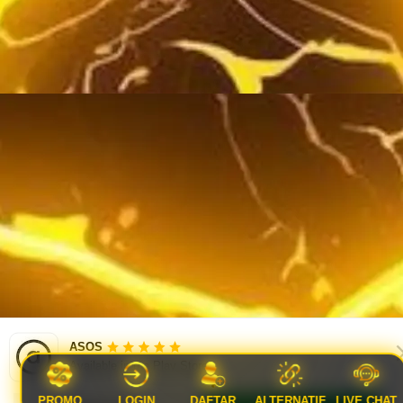
ASOS
Available in the Play Store
BANTUAN & FAQ KAKEK77
PROMO
LOGIN
DAFTAR
ALTERNATIF
LIVE CHAT