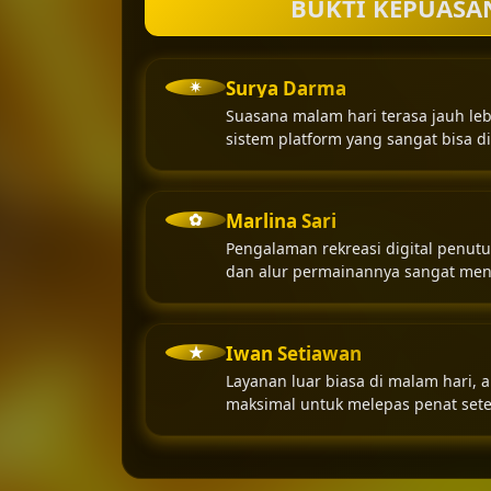
BUKTI KEPUASA
✴︎
Surya Darma
Suasana malam hari terasa jauh le
sistem platform yang sangat bisa di
✿
Marlina Sari
Pengalaman rekreasi digital penut
dan alur permainannya sangat meng
★
Iwan Setiawan
Layanan luar biasa di malam hari,
maksimal untuk melepas penat sete