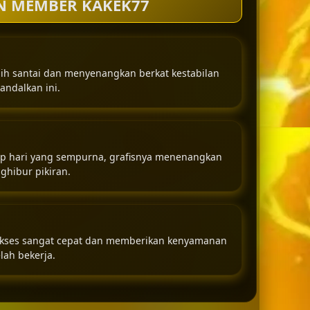
N MEMBER KAKEK77
bih santai dan menyenangkan berkat kestabilan
andalkan ini.
up hari yang sempurna, grafisnya menenangkan
hibur pikiran.
 akses sangat cepat dan memberikan kenyamanan
lah bekerja.