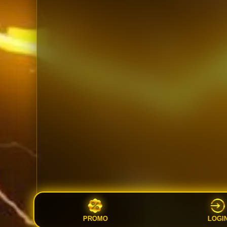
PROMO
LOGI