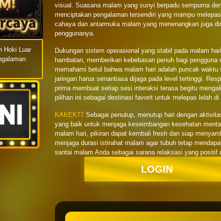
visual. Suasana malam yang sunyi berpadu sempurna deng
menciptakan pengalaman tersendiri yang mampu melepaska
cahaya dan antarmuka malam yang menenangkan juga di
penggunanya.
 Hoki Luar
Dukungan sistem operasional yang stabil pada malam hari
engalaman
hambatan, memberikan kebebasan penuh bagi pengguna un
memahami betul bahwa malam hari adalah puncak waktu sa
jaringan harus senantiasa dijaga pada level tertinggi. R
prima membuat setiap sesi interaksi terasa begitu mengal
pilihan ini sebagai destinasi favorit untuk melepas lelah d
KAKEK77
Sebagai penutup, menutup hari dengan aktivitas
yang baik untuk menjaga keseimbangan kesehatan mental A
malam hari, pikiran dapat kembali fresh dan siap menyam
menjaga durasi istirahat malam agar tubuh tetap mendapa
santai malam Anda sebagai sarana relaksasi yang positif
LOGIN