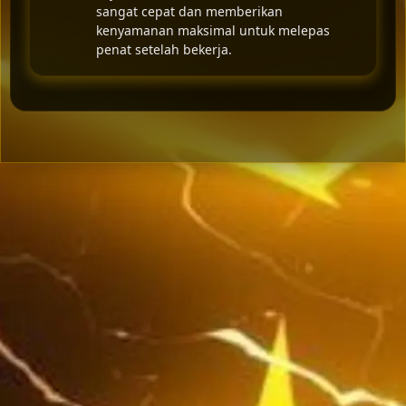
sangat cepat dan memberikan
kenyamanan maksimal untuk melepas
penat setelah bekerja.