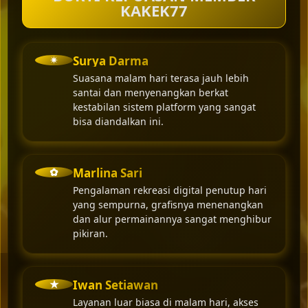
KAKEK77
✴︎
Surya Darma
Suasana malam hari terasa jauh lebih
santai dan menyenangkan berkat
kestabilan sistem platform yang sangat
bisa diandalkan ini.
✿
Marlina Sari
Pengalaman rekreasi digital penutup hari
yang sempurna, grafisnya menenangkan
dan alur permainannya sangat menghibur
pikiran.
★
Iwan Setiawan
Layanan luar biasa di malam hari, akses